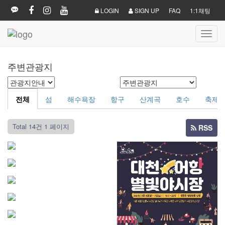
LOGIN
SIGN UP
FAQ
1:1채팅
Toggl
navig
주변관광지
전체
섬
해수욕장
항구
산계곡
호수
축제
Total 14건
1 페이지
RSS